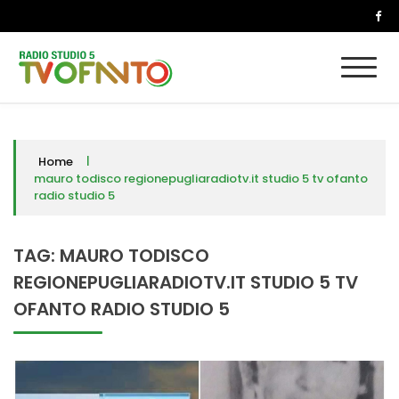
Skip
to
content
Radio Studio 5 – TV Ofanto
La puglia nel mondo
|
Home
mauro todisco regionepugliaradiotv.it studio 5 tv ofanto
radio studio 5
TAG:
MAURO TODISCO
REGIONEPUGLIARADIOTV.IT STUDIO 5 TV
OFANTO RADIO STUDIO 5