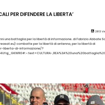
ALI PER DIFENDERE LA LIBERTA’
2813 V
i una battaglia per la libertà di informazione. di Fabrizio Abbate 
asat.eu) combatte per la libertà di antenna, per la libertà di
-liberta-di-informazione/?
mD4Ufqj_GKWR0#:~:text=CULTURA-,REA%3A%20una%20battaglia%2