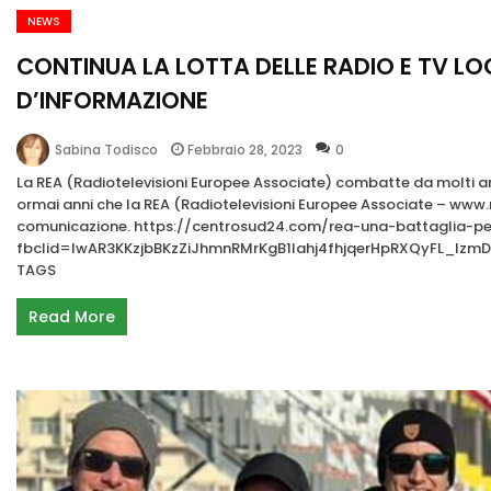
NEWS
CONTINUA LA LOTTA DELLE RADIO E TV LOC
D’INFORMAZIONE
Febbraio 28, 2023
0
Sabina Todisco
La REA (Radiotelevisioni Europee Associate) combatte da molti ann
ormai anni che la REA (Radiotelevisioni Europee Associate – www.re
comunicazione. https://centrosud24.com/rea-una-battaglia-per
fbclid=IwAR3KKzjbBKzZiJhmnRMrKgB1lahj4fhjqerHpRXQyFL_lz
TAGS
Read More