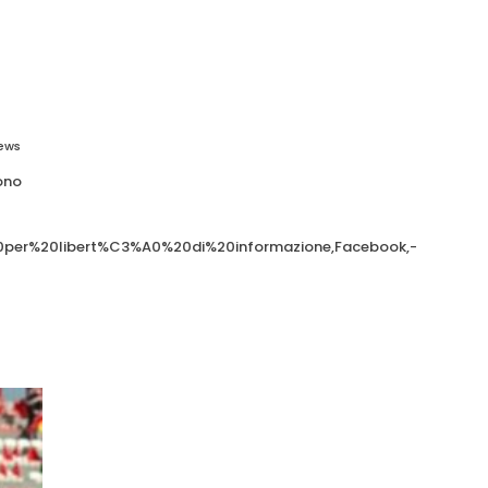
iews
Sono
0per%20libert%C3%A0%20di%20informazione,Facebook,-