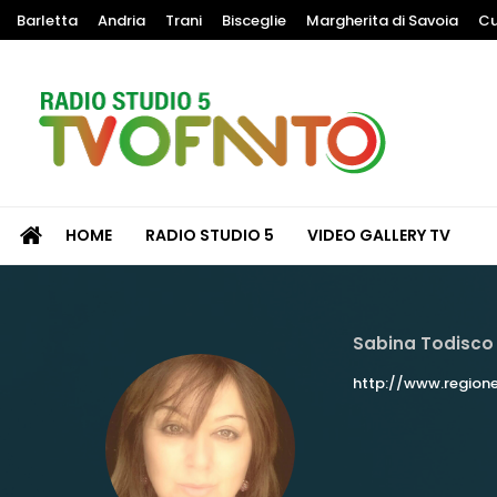
Skip
Barletta
Andria
Trani
Bisceglie
Margherita di Savoia
Cu
to
content
Radio Studio 5 – TV Ofanto
La puglia nel mondo
HOME
RADIO STUDIO 5
VIDEO GALLERY TV
Sabina Todisco
http://www.regione