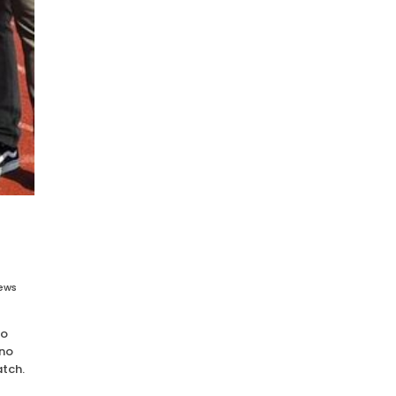
ews
io
ono
atch.