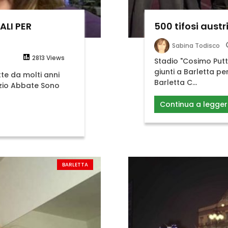
ALI PER
500 tifosi austr
Sabina Todisco
2813 Views
Stadio "Cosimo Puttil
giunti a Barletta pe
te da molti anni
Barletta C...
rizio Abbate Sono
Continua a legger
BARLETTA