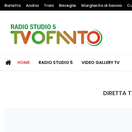
Skip
Barletta
Andria
Trani
Bisceglie
Margherita di Savoia
Cu
to
content
Radio Studio 5 – TV Ofanto
La puglia nel mondo
HOME
RADIO STUDIO 5
VIDEO GALLERY TV
Regione Puglia Radio Tv, la s
DIRETTA 