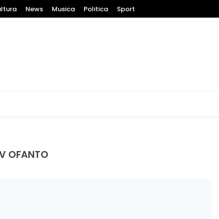
ltura
News
Musica
Politica
Sport
toria raccontata in video
TV OFANTO